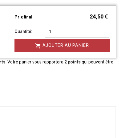
24,50 €
Prix final
Quantité:

AJOUTER AU PANIER
nts
. Votre panier vous rapportera
2
points
qui peuvent être