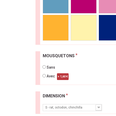
*
MOUSQUETONS
Sans
Avec
+ 1,60 €
*
DIMENSION
S - rat, octodon, chinchilla